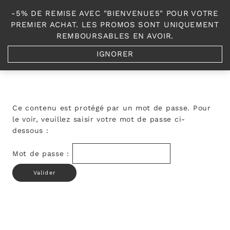
Aller
-5% DE REMISE AVEC "BIENVENUE5" POUR VOTRE
au
0
PREMIER ACHAT. LES PROMOS SONT UNIQUEMENT
contenu
REMBOURSABLES EN AVOIR.
IGNORER
Accueil
/
Shop
/
Les Vestes
/
Protégé : Yazou
Ce contenu est protégé par un mot de passe. Pour
le voir, veuillez saisir votre mot de passe ci-
dessous :
Mot de passe :