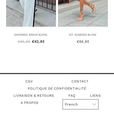
ENSEMBLE RINGO BLANC
SET ALMEIDA BLANC
Le
Le
€
64,95
€
42,95
€
64,95
prix
prix
initial
actuel
était :
est :
€64,95.
€42,95.
CGV
CONTACT
POLITIQUE DE CONFIDENTIALITÉ
LIVRAISON & RETOURS
FAQ
LIENS
A PROPOS