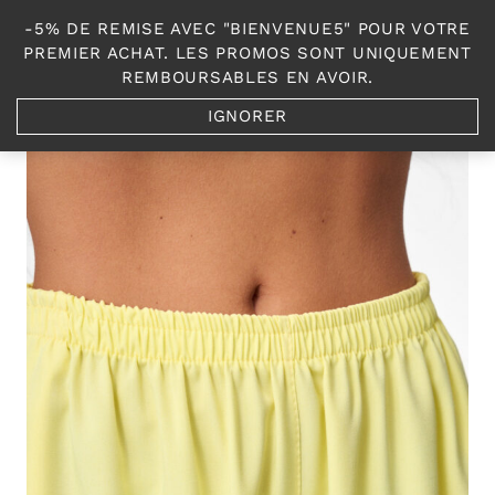
Aller
-5% DE REMISE AVEC "BIENVENUE5" POUR VOTRE
au
0
PREMIER ACHAT. LES PROMOS SONT UNIQUEMENT
contenu
REMBOURSABLES EN AVOIR.
IGNORER
Accueil
/
Shop
/
Les Bas et combinaisons
/
Set Nadia jaune