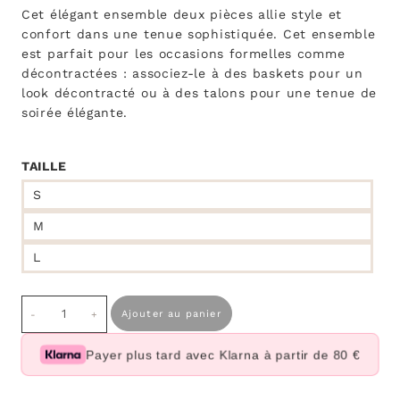
Cet élégant ensemble deux pièces allie style et
confort dans une tenue sophistiquée. Cet ensemble
est parfait pour les occasions formelles comme
décontractées : associez-le à des baskets pour un
look décontracté ou à des talons pour une tenue de
soirée élégante.
TAILLE
S
M
L
quantité
Ajouter au panier
de
Set
Payer plus tard avec Klarna à partir de 80 €
Nadia
jaune