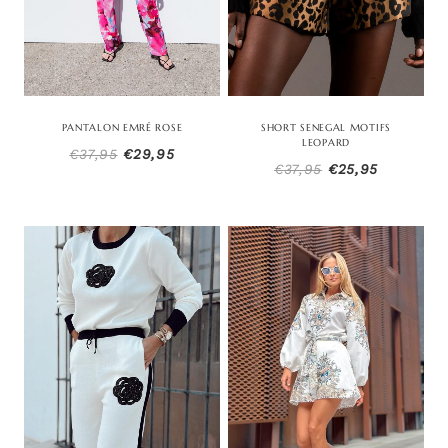
PANTALON EMRÉ ROSE
SHORT SENEGAL MOTIFS
LEOPARD
Le
Le
€
37,95
€
29,95
Le
Le
€
37,95
€
25,95
prix
prix
prix
prix
initial
actuel
initial
actuel
était :
est :
était :
est :
€37,95.
€29,95.
€37,95.
€25,95.