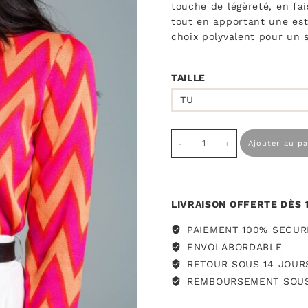
touche de légèreté, en fai
tout en apportant une est
choix polyvalent pour un 
TAILLE
TU
quantité
Ajouter au pa
de
Pull
Bart
rose
LIVRAISON OFFERTE DÈS 
PAIEMENT 100% SECURI
ENVOI ABORDABLE
RETOUR SOUS 14 JOUR
REMBOURSEMENT SOUS