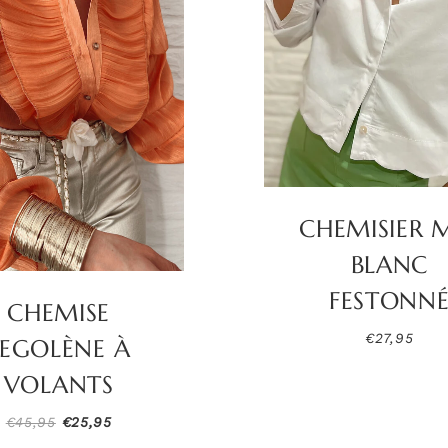
CHEMISIER 
BLANC
FESTONN
CHEMISE
€
27,95
SEGOLÈNE À
VOLANTS
Le
Le
€
45,95
€
25,95
prix
prix