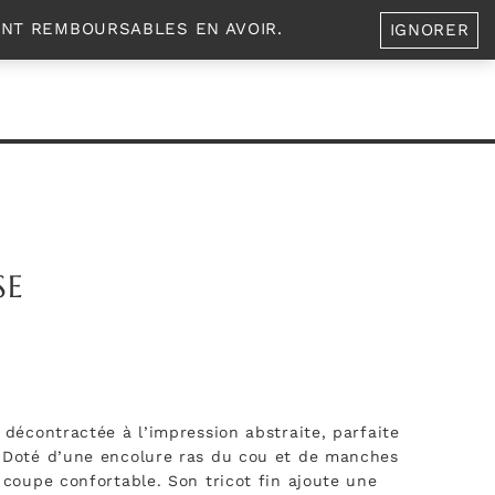
A PROPOS
0
ENT REMBOURSABLES EN AVOIR.
IGNORER
SE
 décontractée à l’impression abstraite, parfaite
. Doté d’une encolure ras du cou et de manches
 coupe confortable. Son tricot fin ajoute une