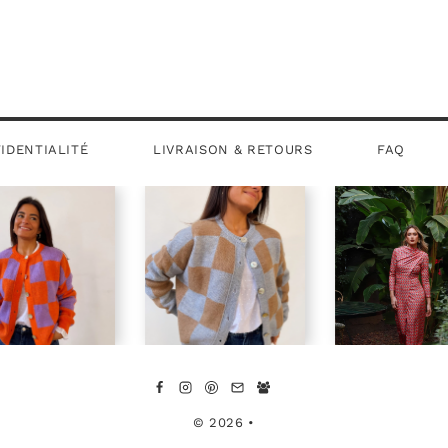
initial
actuel
était :
est :
€45,95.
€25,95.
IDENTIALITÉ
LIVRAISON & RETOURS
FAQ
© 2026 •