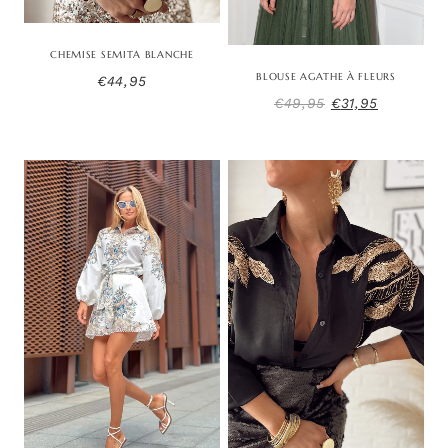
CHEMISE SEMITA BLANCHE
BLOUSE AGATHE À FLEURS
€
44,95
Le
Le
€
49,95
€
31,95
prix
prix
initial
actuel
était :
est :
€49,95.
€31,95.