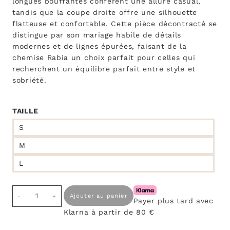
longues bouffantes confèrent une allure casual,
tandis que la coupe droite offre une silhouette
flatteuse et confortable. Cette pièce décontracté se
distingue par son mariage habile de détails
modernes et de lignes épurées, faisant de la
chemise Rabia un choix parfait pour celles qui
recherchent un équilibre parfait entre style et
sobriété.
TAILLE
S
M
L
quantité
Ajouter au panier
Payer plus tard avec
de
Klarna à partir de 80 €
Chemise
Rabia