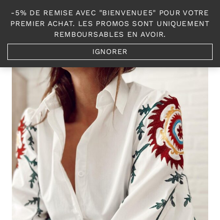
Aller
-5% DE REMISE AVEC "BIENVENUE5" POUR VOTRE
au
0
PREMIER ACHAT. LES PROMOS SONT UNIQUEMENT
contenu
REMBOURSABLES EN AVOIR.
IGNORER
Accueil
/
Shop
/
Les Hauts et Pulls
/
Chemise Rabia blanche