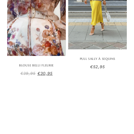
PULL SALLY À SEQUINS
BLOUSE BELLI FLEURIE
€
52,95
Le
Le
€
39,95
€
30,95
prix
prix
initial
actuel
était :
est :
€39,95.
€30,95.