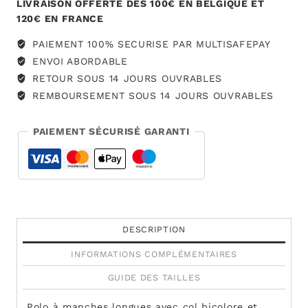
col
LIVRAISON OFFERTE DÈS 100€ EN BELGIQUE ET
polo
120€ EN FRANCE
PAIEMENT 100% SECURISE PAR MULTISAFEPAY
ENVOI ABORDABLE
RETOUR SOUS 14 JOURS OUVRABLES
REMBOURSEMENT SOUS 14 JOURS OUVRABLES
PAIEMENT SÉCURISÉ GARANTI
DESCRIPTION
INFORMATIONS COMPLÉMENTAIRES
GUIDE DES TAILLES
Polo à manches longues avec col bicolore et