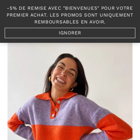
Aller
-5% DE REMISE AVEC "BIENVENUE5" POUR VOTRE
au
0
PREMIER ACHAT. LES PROMOS SONT UNIQUEMENT
contenu
REMBOURSABLES EN AVOIR.
IGNORER
Accueil
/
Shop
/
Les Hauts et Pulls
/
Pull Fika col polo