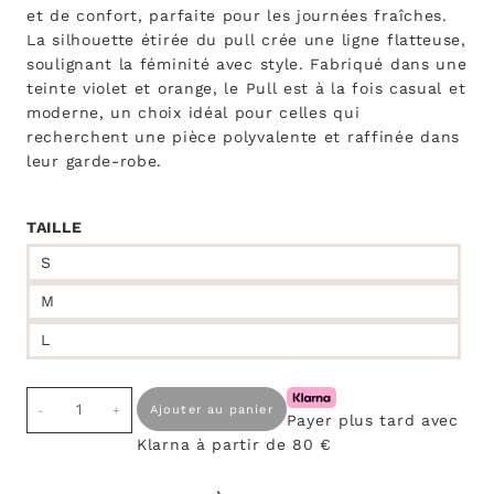
et de confort, parfaite pour les journées fraîches.
La silhouette étirée du pull crée une ligne flatteuse,
soulignant la féminité avec style. Fabriqué dans une
teinte violet et orange, le Pull est à la fois casual et
moderne, un choix idéal pour celles qui
recherchent une pièce polyvalente et raffinée dans
leur garde-robe.
TAILLE
S
M
L
quantité
Ajouter au panier
Payer plus tard avec
de
Klarna à partir de 80 €
Pull
Fika