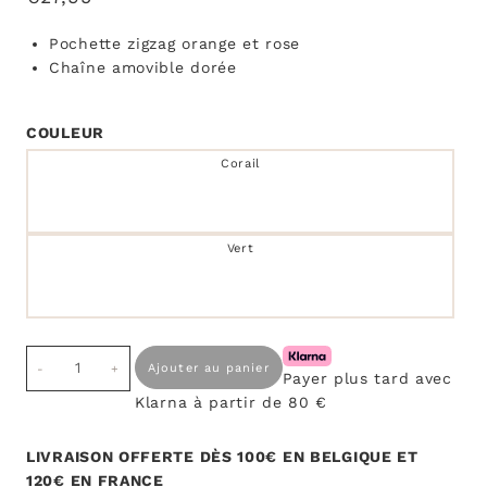
Pochette zigzag orange et rose
Chaîne amovible dorée
COULEUR
Corail
Vert
quantité
Ajouter au panier
Payer plus tard avec
de
Klarna à partir de 80 €
Pochette
Berenica
zigzag
LIVRAISON OFFERTE DÈS 100€ EN BELGIQUE ET
120€ EN FRANCE