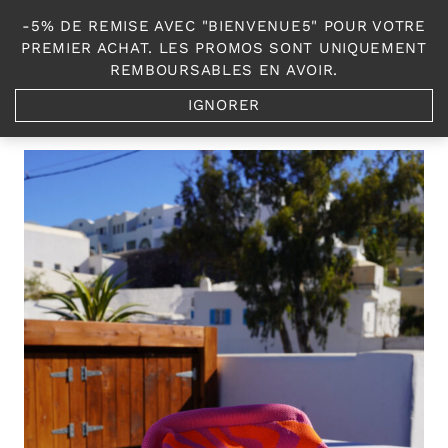
Aller
-5% DE REMISE AVEC "BIENVENUE5" POUR VOTRE
au
0
PREMIER ACHAT. LES PROMOS SONT UNIQUEMENT
contenu
REMBOURSABLES EN AVOIR.
IGNORER
Accueil
/
Shop
/
Les Sacs, Chaussures et accesoires
/
Pochette Berenica zigzag