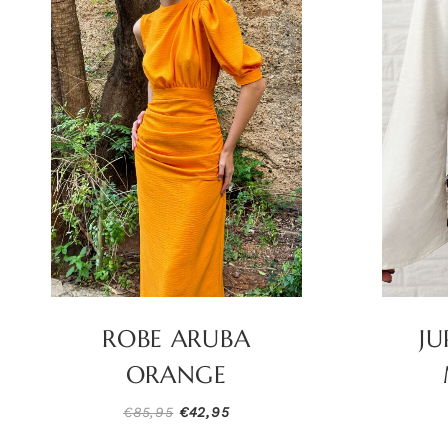
ROBE ARUBA
JU
ORANGE
Le
Le
€
85,95
€
42,95
prix
prix