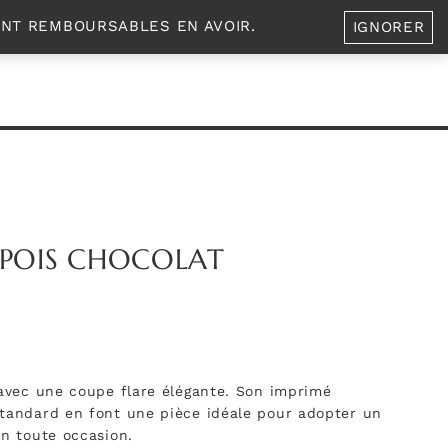
A PROPOS
0
ENT REMBOURSABLES EN AVOIR.
IGNORER
À POIS CHOCOLAT
 avec une coupe flare élégante. Son imprimé
tandard en font une pièce idéale pour adopter un
.
en toute occasion.