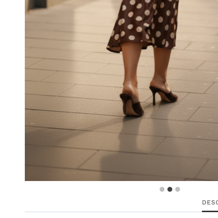
…
DES