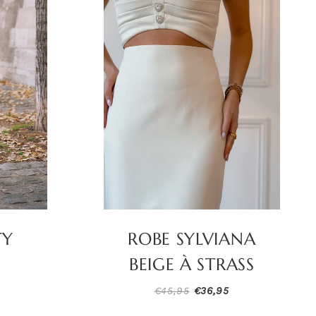
TY
ROBE SYLVIANA
BEIGE À STRASS
Le
Le
Le
€
45,95
€
36,95
rix
prix
prix