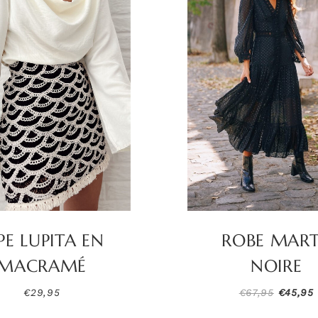
PE LUPITA EN
ROBE MAR
MACRAMÉ
NOIRE
Le
€
29,95
€
67,95
€
45,95
prix
p