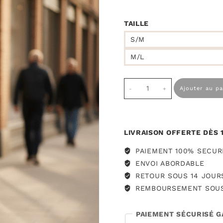
TAILLE
S/M
M/L
quantité
Ajouter au pa
de
Jupe
Yasira
à
LIVRAISON OFFERTE DÈS 
pois
chocolat
PAIEMENT 100% SECURI
ENVOI ABORDABLE
RETOUR SOUS 14 JOUR
REMBOURSEMENT SOUS
PAIEMENT SÉCURISÉ G