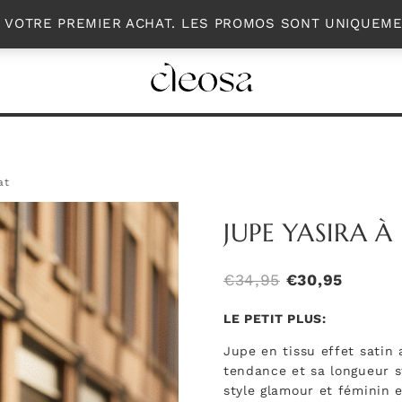
PORTER
ACCESSOIRES
MON COMPTE
R VOTRE PREMIER ACHAT. LES PROMOS SONT UNIQUEM
at
JUPE YASIRA 
Le
Le
€
34,95
€
30,95
prix
prix
LE PETIT PLUS:
initial
actuel
Jupe en tissu effet satin
était :
est :
tendance et sa longueur s
€34,95.
€30,95
style glamour et féminin 