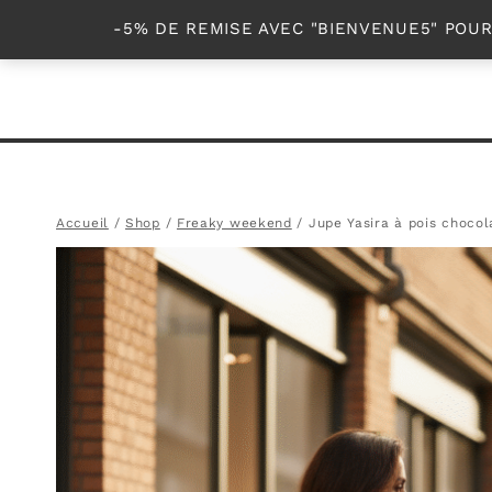
Aller
PRÊT-À-
-5% DE REMISE AVEC "BIENVENUE5" POU
au
contenu
Accueil
/
Shop
/
Freaky weekend
/
Jupe Yasira à pois chocol