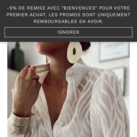
Aller
-5% DE REMISE AVEC "BIENVENUE5" POUR VOTRE
au
0
PREMIER ACHAT. LES PROMOS SONT UNIQUEMENT
contenu
REMBOURSABLES EN AVOIR.
IGNORER
Accueil
/
Shop
/
Les Hauts et Pulls
/
Chemise Brigitte écru