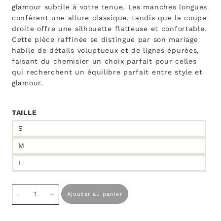
glamour subtile à votre tenue. Les manches longues
confèrent une allure classique, tandis que la coupe
droite offre une silhouette flatteuse et confortable.
Cette pièce raffinée se distingue par son mariage
habile de détails voluptueux et de lignes épurées,
faisant du chemisier un choix parfait pour celles
qui recherchent un équilibre parfait entre style et
glamour.
TAILLE
S
M
L
quantité
Ajouter au panier
de
Chemise